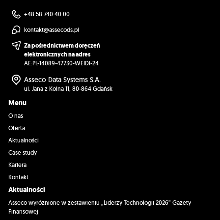
+48 58 740 40 00
kontakt@assecods.pl
Za pośrednictwem doręczeń
elektronicznych na adres
AE:PL-14089-47730-WEIDI-24
Asseco Data Systems S.A.
ul. Jana z Kolna 11, 80-864 Gdańsk
Menu
O nas
Oferta
Aktualności
Case study
Kariera
Kontakt
Aktualności
Asseco wyróżnione w zestawieniu „Liderzy Technologii 2026” Gazety
Finansowej