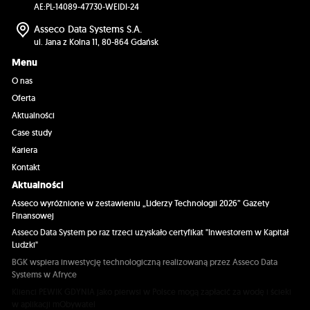
AE:PL-14089-47730-WEIDI-24
Asseco Data Systems S.A.
ul. Jana z Kolna 11, 80-864 Gdańsk
Menu
O nas
Oferta
Aktualności
Case study
Kariera
Kontakt
Aktualności
Asseco wyróżnione w zestawieniu „Liderzy Technologii 2026” Gazety
Finansowej
Asseco Data System po raz trzeci uzyskało certyfikat "Inwestorem w Kapitał
Ludzki"
BGK wspiera inwestycję technologiczną realizowaną przez Asseco Data
Systems w Afryce
Klienci PEWIK GDYNIA jako pierwsi w Polsce mogą zapłacić za wodę i ścieki
w aplikacji mObywatel