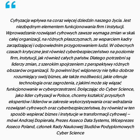
Cyfryzacja wpływa na coraz więcej dziedzin naszego życia. Jest
niezbędnym elementem funkcjonowania firm i instytucji.
Wprowadzanie rozwiązań cyfrowych zawsze wymaga zmian w skali
całej organizacji, na różnych płaszczyznach, ze wsparciem kadry
zarządzającej i odpowiednim przygotowaniem ludzi. W obecnych
czasach krytyczne jest również cyberbezpieczeństwo na poziomie
firm, instytucji, jak również całych państw. Dlatego potrzebni są
liderzy zmian, z szerokim spojrzeniem z perspektywy różnych
obszarów organizacji. To powinni być wizjonerzy nie tylko dobrze
rozumiejący swój biznes, ale także możliwości, jakie oferuje
technologia oraz zagrożenia, z jakimi może się wiązać
funkcjonowanie w cyberprzestrzeni. Dołączając do Cyber Science,
jako lider cyfryzacji w Polsce, chcemy kształcić przyszłych
ekspertów i liderów w zakresie wykorzystywania oraz wdrażania
rozwiązań cyfrowych oraz cyberbezpieczeństwa, by również w ten
sposób wspierać biznes i instytucje w transformacji cyfrowej
–
mówi Andrzej Dopierała, Prezes Asseco Data Systems, Wiceprezes
Asseco Poland, członek Rady Naukowej Studiów Podyplomowych
Cyber Science