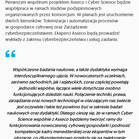
Pierwszym wspólnym projektem Asseco i Cyber Science będzie
współpraca w ramach studiów podyplomowych
organizowanych przez konsorcjum. W planach jest uruchomienie
dwóch kierunków: Tokenizacja i automatyzacja procesów
w gospodarce cyfrowej oraz Zarządzanie
cyberbezpieczeństwem. Eksperci Asseco będą prowadzić
wykłady z zakresu cyberbezpieczeństwa i usług zaufania.
Współczesne badania naukowe, a także dydaktyka wymaga
interdyscyplinarnego ujęcia. W nowoczesnych uczelniach,
zarówno zachodnich, jak i azjatyckich, coraz częściej powstają
jednostki wspólne, łączące wiele dotychczas osobno
funkcjonujących dziedzin nauki. Połączenie techniki, prawa,
zarządzania oraz nowych technologii w otaczającym nas świecie
jest oczywiste i takie też powinno być w zakresie badań
naukowych oraz dydaktyki. Dlatego cieszę się, że w ramach Cyber
Science wspólnie z Asseco będziemy tworzyć ramy do
funkcjonowania nowoczesnej, cyfrowej gospodarki i podnosić
kompetencje kadry menedżerskiej oraz ekspertów w tym
obszarze, co długoterminowo przełoży się na zwiększanie