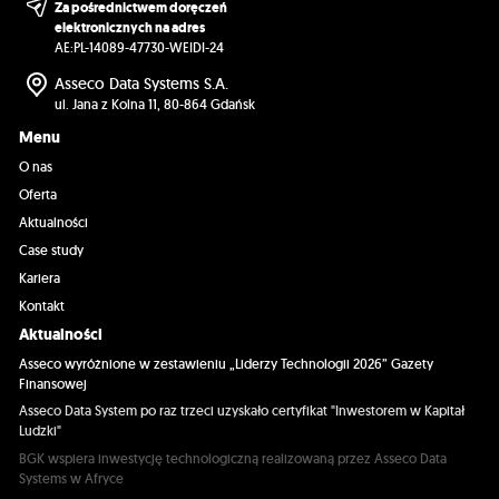
Za pośrednictwem doręczeń
elektronicznych na adres
AE:PL-14089-47730-WEIDI-24
Asseco Data Systems S.A.
ul. Jana z Kolna 11, 80-864 Gdańsk
Menu
O nas
Oferta
Aktualności
Case study
Kariera
Kontakt
Aktualności
Asseco wyróżnione w zestawieniu „Liderzy Technologii 2026” Gazety
Finansowej
Asseco Data System po raz trzeci uzyskało certyfikat "Inwestorem w Kapitał
Ludzki"
BGK wspiera inwestycję technologiczną realizowaną przez Asseco Data
Systems w Afryce