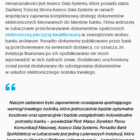
nienaruszalności jest Asseco Data Systems, które posiada status
Zaufanej Trzeciej Strony.Asseco Data Systems w ramach
współpracy zapewnia kompleksową obsługę dokumentów
elektronicznych kierowanych do klientów banku. Firma wdrożyła
w Lubaczowie przechowywanie dokumentów opatrzonych
elektroniczną pieczęcią kwalifikowaną
w zewnętrznym wobec
banku archiwum. Ponadto dokumenty publikowane przez bank
są przechowywane na serwerach dostawcy, co oznacza, że
instytucja finansowa po ich opublikowaniu nie może
wprowadzić w nich żadnych zmian. Dodatkowo uruchomiony
został portal dedykowany do udostępniania dokumentów
w usłudze elektronicznego nośnika trwałego.
Naszym zadaniem było zapewnienie rozwiązania spełniającego
wymogi trwałego nośnika, które jednocześnie będzie optymalne
kosztowo oraz operacyjnie i będzie uwzględniało indywidualne
potrzeby banku
– powiedział Piotr Mazur, Dyrektor Pionu
Komunikacji Masowej, Asseco Data Systems.
Ponadto Bank
Spółdzielczy w Lubaczowie jest jedną z pierwszych instytucji, która
korzysta ze Wspólnej Platformy Informatycznej – kompleksowego