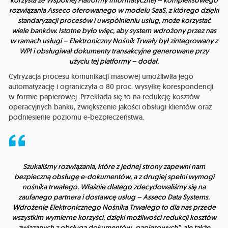
rozwiązania Asseco oferowanego w modelu SaaS, z którego dzięki
standaryzacji procesów i uwspólnieniu usług, może korzystać
wiele banków. Istotne było więc, aby system wdrożony przez nas
w ramach usługi – Elektroniczny Nośnik Trwały był zintegrowany z
WPI i obsługiwał dokumenty transakcyjne generowane przy
użyciu tej platformy
– dodał.
Cyfryzacja procesu komunikacji masowej umożliwiła jego
automatyzację i ograniczyła o 80 proc. wysyłkę korespondencji
w formie papierowej. Przekłada się to na redukcję kosztów
operacyjnych banku, zwiększenie jakości obsługi klientów oraz
podniesienie poziomu e-bezpieczeństwa.
Szukaliśmy rozwiązania, które z jednej strony zapewni nam
bezpieczną obsługę e-dokumentów, a z drugiej spełni wymogi
nośnika trwałego. Właśnie dlatego zdecydowaliśmy się na
zaufanego partnera i dostawcę usług – Asseco Data Systems.
Wdrożenie Elektronicznego Nośnika Trwałego to dla nas przede
wszystkim wymierne korzyści, dzięki możliwości redukcji kosztów
związanych z obsługą dokumentów „papierowych”, ale także