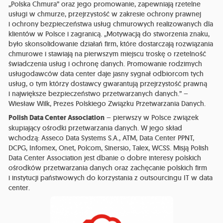
„Polska Chmura” oraz jego promowanie, zapewniają rzetelne
usługi w chmurze, przejrzystość w zakresie ochrony prawnej
i ochrony bezpieczeństwa usług chmurowych realizowanych dla
klientów w Polsce i zagranicą. „Motywacją do stworzenia znaku,
było skonsolidowanie działań firm, które dostarczają rozwiązania
chmurowe i stawiają na pierwszym miejscu troskę o rzetelność
świadczenia usług i ochronę danych. Promowanie rodzimych
usługodawców data center daje jasny sygnał odbiorcom tych
usług, o tym którzy dostawcy gwarantują przejrzystość prawną
i największe bezpieczeństwo przetwarzanych danych.” –
Wiesław Wilk, Prezes Polskiego Związku Przetwarzania Danych.
Polish Data Center Association
– pierwszy w Polsce związek
skupiający ośrodki przetwarzania danych. W jego skład
wchodzą: Asseco Data Systems S.A., ATM, Data Center PPNT,
DCPG, Infomex, Onet, Polcom, Sinersio, Talex, WCSS. Misją Polish
Data Center Association jest dbanie o dobre interesy polskich
ośrodków przetwarzania danych oraz zachęcanie polskich firm
i instytucji państwowych do korzystania z outsourcingu IT w data
center.