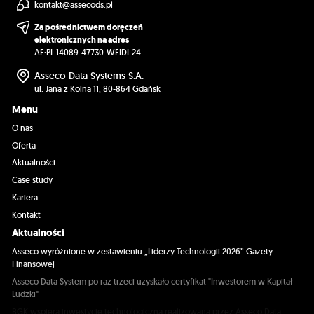
kontakt@assecods.pl
Za pośrednictwem doręczeń
elektronicznych na adres
AE:PL-14089-47730-WEIDI-24
Asseco Data Systems S.A.
ul. Jana z Kolna 11, 80-864 Gdańsk
Menu
O nas
Oferta
Aktualności
Case study
Kariera
Kontakt
Aktualności
Asseco wyróżnione w zestawieniu „Liderzy Technologii 2026” Gazety
Finansowej
Asseco Data System po raz trzeci uzyskało certyfikat "Inwestorem w Kapitał
Ludzki"
BGK wspiera inwestycję technologiczną realizowaną przez Asseco Data