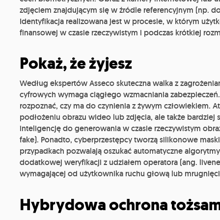
zdjęciem znajdującym się w źródle referencyjnym (np. d
Identyfikacja realizowana jest w procesie, w którym użyt
finansowej w czasie rzeczywistym i podczas krótkiej ro
Pokaż, że żyjesz
Według ekspertów Asseco skuteczna walka z zagrożenia
cyfrowych wymaga ciągłego wzmacniania zabezpieczeń. Sy
rozpoznać, czy ma do czynienia z żywym człowiekiem. At
podłożeniu obrazu wideo lub zdjęcia, ale także bardzie
inteligencję do generowania w czasie rzeczywistym obraz
fake). Ponadto, cyberprzestępcy tworzą silikonowe maski
przypadkach pozwalają oszukać automatyczne algorytmy 
dodatkowej weryfikacji z udziałem operatora (ang. liven
wymagającej od użytkownika ruchu głową lub mrugnięci
Hybrydowa ochrona tożsam