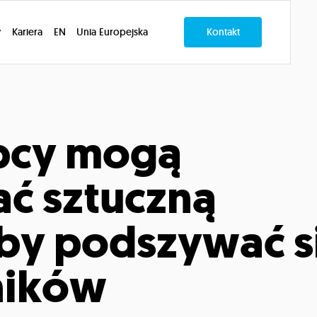
y
Kariera
EN
Unia Europejska
Kontakt
pcy mogą
ć sztuczną
aby podszywać s
ników