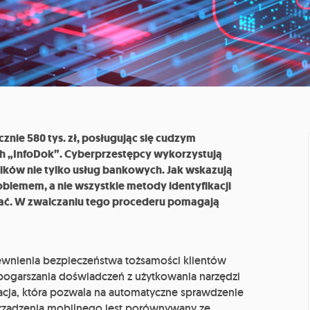
znie 580 tys. zł, posługując się cudzym
h „InfoDok”. Cyberprzestępcy wykorzystują
ików nie tylko usług bankowych. Jak wskazują
blemem, a nie wszystkie metody identyfikacji
ałać. W zwalczaniu tego procederu pomagają
wnienia bezpieczeństwa tożsamości klientów
z pogarszania doświadczeń z użytkowania narzędzi
kacja, która pozwala na automatyczne sprawdzenie
urządzenia mobilnego jest porównywany ze