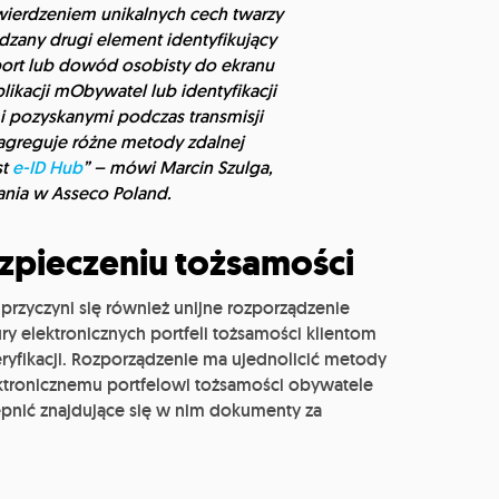
ierdzeniem unikalnych cech twarzy
any drugi element identyfikujący
port lub dowód osobisty do ekranu
plikacji mObywatel lub identyfikacji
 pozyskanymi podczas transmisji
 agreguje różne metody zdalnej
st
e-ID Hub
” – mówi Marcin Szulga,
ania w Asseco Poland.
pieczeniu tożsamości
rzyczyni się również unijne rozporządzenie
ury elektronicznych portfeli tożsamości klientom
yfikacji. Rozporządzenie ma ujednolicić metody
lektronicznemu portfelowi tożsamości obywatele
ępnić znajdujące się w nim dokumenty za