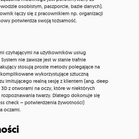
owodzie osobistym, paszporcie, bazie danych).
kownik łączy się z pracownikiem np. organizacji
zmowy potwierdza swoją tożsamość.
mi czyhającymi na użytkowników usług
stem nie zawsze jest w stanie trafnie
akujący stosują proste metody polegające na
j skomplikowane wykorzystujące sztuczną
u imitującego realną sesję z klientem (ang. deep
 3D z otworami na oczy, które w niektórych
rozpoznawania twarzy. Dlatego dokonuje się
ess check – potwierdzenia żywotności)
a oczami.
ości