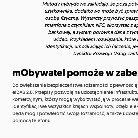
Metody hybrydowe zakładają, że poza potw
użytkownika, dodatkowo może być sprawdz
osobę fizyczną. Wystarczy przyłożyć pasz
smartfona z czytnikiem NFC, skorzystać z a
bankowej, a system porówna dane z tymi
wideo. Przykładem rozwiązania, które
identyfikacji, umożliwiając ich łączenie, je
Dyrektor Rozwoju Usług Zauf
mObywatel pomoże w zabez
Do zwiększenia bezpieczeństwa tożsamości z pewnością p
eIDAS 2.0. Przepisy pozwolą na udostępnienie infrastrukt
komercyjnym, którzy mogą wykorzystać ją w procesie wer
identyfikacji we wszystkich krajach Wspólnoty. Dzięki e
będą mogli potwierdzić swoją tożsamość, a także udost
pomocą telefonu.