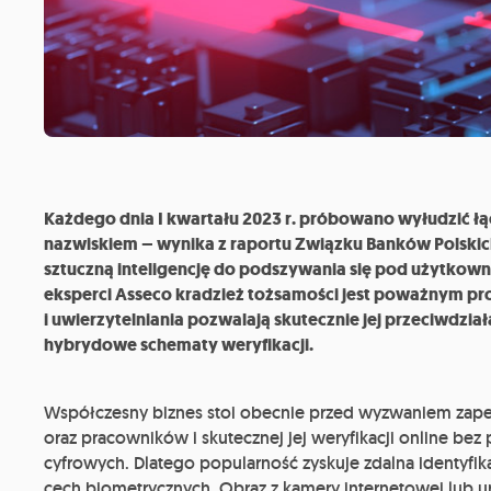
Każdego dnia I kwartału 2023 r. próbowano wyłudzić łąc
nazwiskiem – wynika z raportu Związku Banków Polskic
sztuczną inteligencję do podszywania się pod użytkown
eksperci Asseco kradzież tożsamości jest poważnym pro
i uwierzytelniania pozwalają skutecznie jej przeciwdzi
hybrydowe schematy weryfikacji.
Współczesny biznes stoi obecnie przed wyzwaniem zape
oraz pracowników i skutecznej jej weryfikacji online be
cyfrowych. Dlatego popularność zyskuje zdalna identyfi
cech biometrycznych. Obraz z kamery internetowej lub 