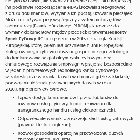
nie tylko w Polsce, ale również na terenie całej Unii Europejskiej
(na podstawie rozporządzenia eIDAS).Pozwala zrezygnować
z druku dokumentów, wysyłania ich pocztą, używania pieczątek.
Można go używać przy współpracy z systemami urzędów
i administracji (Płatnik, eDeklaracje, PFRON) jak również do
wymiany dokumentów między przedsiębiorstwami.
Jednolity
Rynek Cyfrowy
JRC to ogłoszona w 2015 r. strategia Komisji
Europejskiej, której celem jest uczynienie z Unii Europejskiej
zintegrowanego cyfrowo obszaru gospodarczego, zdolnego
do konkurowania na globalnym rynku cyfrowym.Idea
chmurowego rozwiązania SimplySign wpisuje się bezpośrednio
w jeden z priorytetowych Jednolitego Rynku Cyfrowego
w zakresie przetwarzania danych w chmurze gdzie zakłada się
podwojenie ilości tak przetwarzanych danych w roku
2020.Unijne priorytety cyfrowe:
Lepszy dostęp konsumentów i przedsiębiorstw do
towarów i usług cyfrowych (m.in. ułatwienia dla
transgranicznego handlu i usług elektronicznych);
Odpowiednie warunki dla rozwoju sieci i usług cyfrowych
(prawne i technologiczne);
Rozwój gospodarki opartej na przetwarzaniu dużych
zbiorów danych (Big Data),