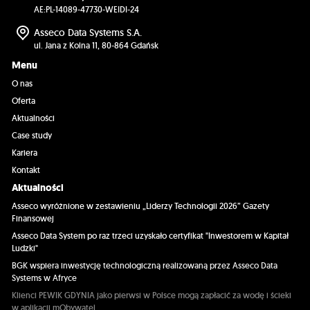
AE:PL-14089-47730-WEIDI-24
Asseco Data Systems S.A.
ul. Jana z Kolna 11, 80-864 Gdańsk
Menu
O nas
Oferta
Aktualności
Case study
Kariera
Kontakt
Aktualności
Asseco wyróżnione w zestawieniu „Liderzy Technologii 2026” Gazety
Finansowej
Asseco Data System po raz trzeci uzyskało certyfikat "Inwestorem w Kapitał
Ludzki"
BGK wspiera inwestycję technologiczną realizowaną przez Asseco Data
Systems w Afryce
Klienci PEWIK GDYNIA jako pierwsi w Polsce mogą zapłacić za wodę i ścieki
w aplikacji mObywatel