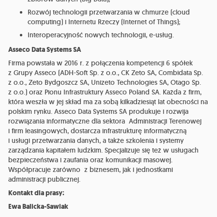
Rozwój technologii przetwarzania w chmurze (cloud
computing) i Internetu Rzeczy (Internet of Things);
Interoperacyjność nowych technologii, e-usług.
Asseco Data Systems SA
Firma powstała w 2016 r. z połączenia kompetencji 6 spółek
z Grupy Asseco (ADH-Soft Sp. z o.o., CK Zeto SA, Combidata Sp.
z o.o., Zeto Bydgoszcz SA, Unizeto Technologies SA, Otago Sp.
z o.o.) oraz Pionu Infrastruktury Asseco Poland SA. Każda z firm,
która weszła w jej skład ma za sobą kilkadziesiąt lat obecności na
polskim rynku. Asseco Data Systems SA produkuje i rozwija
rozwiązania informatyczne dla sektora Administracji Terenowej
i firm leasingowych, dostarcza infrastrukturę informatyczną
i usługi przetwarzania danych, a także szkolenia i systemy
zarządzania kapitałem ludzkim. Specjalizuje się też w usługach
bezpieczeństwa i zaufania oraz komunikacji masowej.
Współpracuje zarówno z biznesem, jak i jednostkami
administracji publicznej.
Kontakt dla prasy:
Ewa Balicka-Sawiak