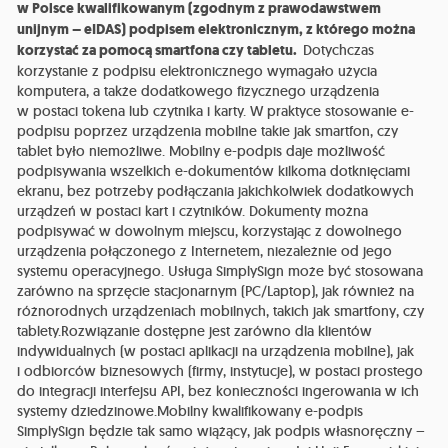
w Polsce kwalifikowanym (zgodnym z prawodawstwem
unijnym – eIDAS) podpisem elektronicznym, z którego można
korzystać za pomocą smartfona czy tabletu.
Dotychczas
korzystanie z podpisu elektronicznego wymagało użycia
komputera, a także dodatkowego fizycznego urządzenia
w postaci tokena lub czytnika i karty. W praktyce stosowanie e-
podpisu poprzez urządzenia mobilne takie jak smartfon, czy
tablet było niemożliwe. Mobilny e-podpis daje możliwość
podpisywania wszelkich e-dokumentów kilkoma dotknięciami
ekranu, bez potrzeby podłączania jakichkolwiek dodatkowych
urządzeń w postaci kart i czytników. Dokumenty można
podpisywać w dowolnym miejscu, korzystając z dowolnego
urządzenia połączonego z Internetem, niezależnie od jego
systemu operacyjnego. Usługa SimplySign może być stosowana
zarówno na sprzęcie stacjonarnym (PC/Laptop), jak również na
różnorodnych urządzeniach mobilnych, takich jak smartfony, czy
tablety.Rozwiązanie dostępne jest zarówno dla klientów
indywidualnych (w postaci aplikacji na urządzenia mobilne), jak
i odbiorców biznesowych (firmy, instytucje), w postaci prostego
do integracji interfejsu API, bez konieczności ingerowania w ich
systemy dziedzinowe.Mobilny kwalifikowany e-podpis
SimplySign będzie tak samo wiążący, jak podpis własnoręczny –