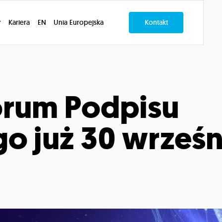
y
Kariera
EN
Unia Europejska
Kontakt
orum Podpisu
o już 30 wrześn