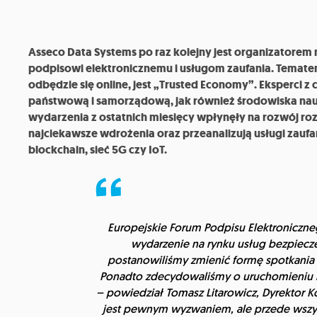
Asseco Data Systems po raz kolejny jest organizatorem 
podpisowi elektronicznemu i usługom zaufania. Temate
odbędzie się online, jest „Trusted Economy”. Eksperci z
państwową i samorządową, jak również środowiska nau
wydarzenia z ostatnich miesięcy wpłynęły na rozwój ro
najciekawsze wdrożenia oraz przeanalizują usługi zaufan
blockchain, sieć 5G czy IoT.
Europejskie Forum Podpisu Elektroniczne
wydarzenie na rynku usług bezpiecze
postanowiliśmy zmienić formę spotkania i
Ponadto
z
decydowaliśmy o uruchomieniu b
– powiedział Tomasz Litarowicz, Dyrektor K
jest pewnym wyzwaniem, ale przede wszys