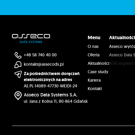
Menu
Aktualnośc
O nas
Asseco wyróż
+48 58 740 40 00
Oferta
Asseco Data S
Aktualności
BGK wspiera 
kontakt@assecods.pl
Case study
Klienci PEWIK
Za pośrednictwem doręczeń
elektronicznych na adres
Kariera
Pekao Leasin
AE:PL-14089-47730-WEIDI-24
Kontakt
Nowy wymiar 
Asseco Data Systems S.A.
ul. Jana z Kolna 11, 80-864 Gdańsk