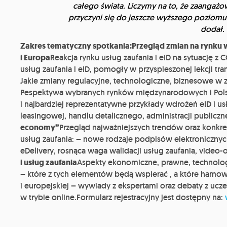
całego świata. Liczymy na to, że zaangaż
przyczyni się do jeszcze wyższego poziom
dodał.
Zakres tematyczny spotkania:Przegląd zmian na rynku w
i Europa
Reakcja rynku usług zaufania i eID na sytuację 
usług zaufania i eID, pomogły w przyspieszonej lekcji tran
Jakie zmiany regulacyjne, technologiczne, biznesowe w z
Pespektywa wybranych rynków międzynarodowych i Pols
i najbardziej reprezentatywne przykłady wdrożeń eID i u
leasingowej, handlu detalicznego, administracji publiczne
economy”
Przegląd najważniejszych trendów oraz konkret
usług zaufania: – nowe rodzaje podpisów elektronicznyc
eDelivery, rosnąca waga walidacji usług zaufania, video-
i usług zaufania
Aspekty ekonomiczne, prawne, technologi
– które z tych elementów będą wspierać , a które hamow
i europejskiej – wywiady z ekspertami oraz debaty z ucze
w trybie online.Formularz rejestracyjny jest dostępny na: