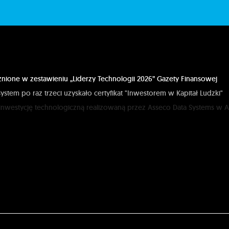
i
nione w zestawieniu „Liderzy Technologii 2026” Gazety Finansowej
ystem po raz trzeci uzyskało certyfikat "Inwestorem w Kapitał Ludzki"
inwestycję technologiczną realizowaną przez Asseco Data Systems w A
 GDYNIA jako pierwsi w Polsce mogą zapłacić za wodę i ścieki w aplik
g: zdalne zawarcie umowy leasingowej dzięki rozwiązaniom Asseco
nauki anatomii na uczelniach: aplikacja myBody VR od Asseco