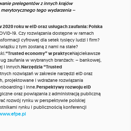
owanie prelegentów z innych krajów
u merytorycznego tego wydarzenia
–
 2020 roku w eID oraz usługach zaufania: Polska
z COVID-19. Czy rozwiązania dostępne w ramach
sformacji cyfrowej dla setek tysięcy ludzi i firm?
wiązku z tym zostaną z nami na stałe?
ki.
“Trusted economy” w praktyce
Najciekawsze
sług zaufania w wybranych branżach: – bankowej,
j i innych.
Narzędzia “Trusted
nych rozwiązań w zakresie narzędzi eID oraz
h, projektowane i wdrażane rozwiązania
onboarding i inne.
Perspektywy rozwoju eID
czne oraz powiązania z administracją publiczną
ać rozwój rynku w perspektywie polskiej
stnikami rynku i publicznością konferencji
www.efpe.pl