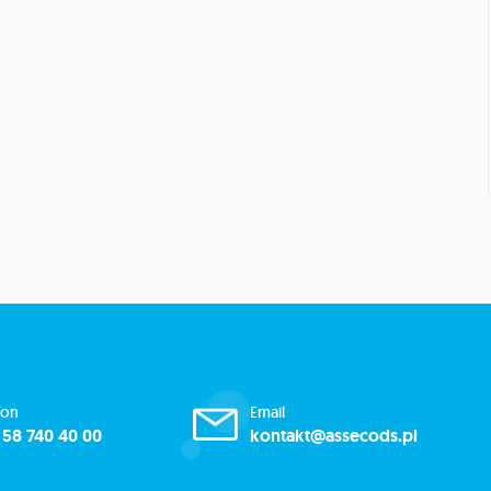
fon
Email
 58 740 40 00
kontakt@assecods.pl