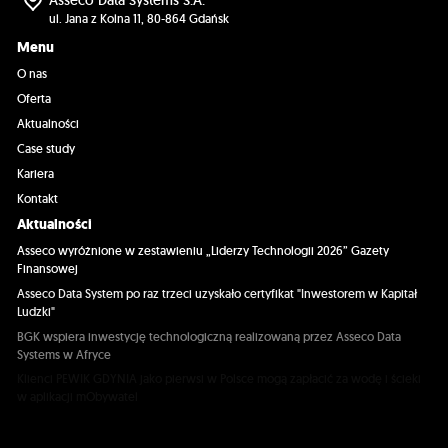
ul. Jana z Kolna 11, 80-864 Gdańsk
Menu
O nas
Oferta
Aktualności
Case study
Kariera
Kontakt
Aktualności
Asseco wyróżnione w zestawieniu „Liderzy Technologii 2026” Gazety
Finansowej
Asseco Data System po raz trzeci uzyskało certyfikat "Inwestorem w Kapitał
Ludzki"
BGK wspiera inwestycję technologiczną realizowaną przez Asseco Data
Systems w Afryce
Klienci PEWIK GDYNIA jako pierwsi w Polsce mogą zapłacić za wodę i ścieki
w aplikacji mObywatel
Pekao Leasing: zdalne zawarcie umowy leasingowej dzięki rozwiązaniom
Asseco