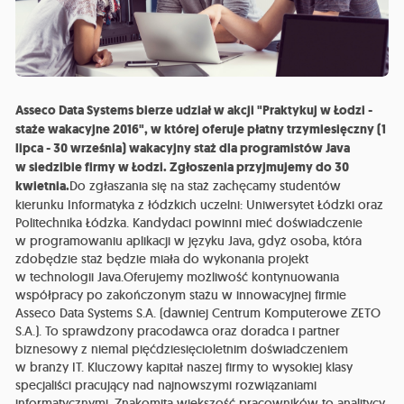
Asseco Data Systems bierze udział w akcji "Praktykuj w Łodzi -
staże wakacyjne 2016", w której oferuje płatny trzymiesięczny (1
lipca - 30 września) wakacyjny staż dla programistów Java
w siedzibie firmy w Łodzi. Zgłoszenia przyjmujemy do 30
kwietnia.
Do zgłaszania się na staż zachęcamy studentów
kierunku Informatyka z łódzkich uczelni: Uniwersytet Łódzki oraz
Politechnika Łódzka. Kandydaci powinni mieć doświadczenie
w programowaniu aplikacji w języku Java, gdyż osoba, która
zdobędzie staż będzie miała do wykonania projekt
w technologii Java.Oferujemy możliwość kontynuowania
współpracy po zakończonym stażu w innowacyjnej firmie
Asseco Data Systems S.A. (dawniej Centrum Komputerowe ZETO
S.A.). To sprawdzony pracodawca oraz doradca i partner
biznesowy z niemal pięćdziesięcioletnim doświadczeniem
w branży IT. Kluczowy kapitał naszej firmy to wysokiej klasy
specjaliści pracujący nad najnowszymi rozwiązaniami
informatycznymi. Znakomita większość pracowników to analitycy,