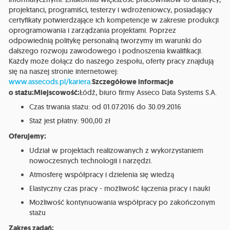
projektanci, programiści, testerzy i wdrożeniowcy, posiadający
certyfikaty potwierdzające ich kompetencje w zakresie produkcji
oprogramowania i zarządzania projektami. Poprzez
odpowiednią politykę personalną tworzymy im warunki do
dalszego rozwoju zawodowego i podnoszenia kwalifikacji.
Każdy może dołącz do naszego zespołu, oferty pracy znajdują
się na naszej stronie internetowej:
www.assecods.pl/kariera
.
Szczegółowe informacje
o stażu:Miejscowość:
Łódź, biuro firmy Asseco Data Systems S.A.
Czas trwania stażu: od 01.07.2016 do 30.09.2016
Staż jest płatny: 900,00 zł
Oferujemy:
Udział w projektach realizowanych z wykorzystaniem
nowoczesnych technologii i narzędzi.
Atmosferę współpracy i dzielenia się wiedzą
Elastyczny czas pracy - możliwość łączenia pracy i nauki
Możliwość kontynuowania współpracy po zakończonym
stażu
Zakres zadań: