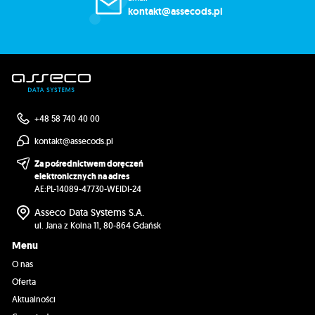
kontakt@assecods.pl
+48 58 740 40 00
kontakt@assecods.pl
Za pośrednictwem doręczeń
elektronicznych na adres
AE:PL-14089-47730-WEIDI-24
Asseco Data Systems S.A.
ul. Jana z Kolna 11, 80-864 Gdańsk
Menu
O nas
Oferta
Aktualności