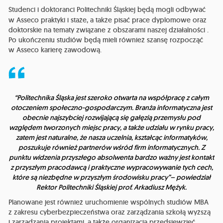
Studenci i doktoranci Politechniki Śląskiej będą mogli odbywać
w Asseco praktyki i staże, a także pisać prace dyplomowe oraz
doktorskie na tematy związane z obszarami naszej działalności .
Po ukończeniu studiów będą mieli również szansę rozpocząć
w Asseco karierę zawodową.
“Politechnika Śląska jest szeroko otwarta na współpracę z całym
otoczeniem społeczno-gospodarczym. Branża informatyczna jest
obecnie najszybciej rozwijającą się gałęzią przemysłu pod
względem tworzonych miejsc pracy, a także udziału w rynku pracy,
zatem jest naturalne, że nasza uczelnia, kształcąc informatyków,
poszukuje również partnerów wśród firm informatycznych. Z
punktu widzenia przyszłego absolwenta bardzo ważny jest kontakt
z przyszłym pracodawcą i praktyczne wypracowywanie tych cech,
które są niezbędne w przyszłym środowisku pracy”
– powiedział
Rektor Politechniki Śląskiej prof. Arkadiusz Mężyk.
Planowane jest również uruchomienie wspólnych studiów MBA
z zakresu cyberbezpieczeństwa oraz zarządzania szkołą wyższą
i zarządzania projektami, a także organizacja przedsięwzięć