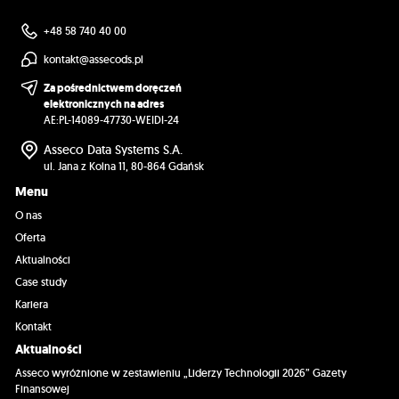
+48 58 740 40 00
kontakt@assecods.pl
Za pośrednictwem doręczeń
elektronicznych na adres
AE:PL-14089-47730-WEIDI-24
Asseco Data Systems S.A.
ul. Jana z Kolna 11, 80-864 Gdańsk
Menu
O nas
Oferta
Aktualności
Case study
Kariera
Kontakt
Aktualności
Asseco wyróżnione w zestawieniu „Liderzy Technologii 2026” Gazety
Finansowej