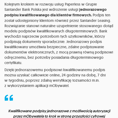
Kolejnym krokiem w rozwoju usług Paperless w Grupie
Santander Bank Polska jest wdrożenie usługi
jednorazowego
podpisu kwalifikowanego dla klientów firmowych.
Podpis ten
został udostępniony klientom również przez Santander Leasing.
Rozwiązanie stanowi naturalne uzupełnienie stosowanego dotąd
modelu podpisów kwalifikowanych długoterminowych. Bank
wychodzi naprzeciw potrzebom tych użytkowników, którzy
podpisują dokumenty sporadycznie. Jednorazowy podpis
kwalifikowany umożliwia bezpieczne, zdalne podpisywanie
dokumentów elektronicznych, z mocą prawną równą podpisowi
odręcznemu, bez potrzeby posiadania długoterminowego
certyfikatu.
Dzięki jednorazowemu podpisowi kwalifikowanemu podpis
można uzyskać całkowicie online, 24 godziny na dobę, 7 dni
w tygodniu, poprzez zdalną weryfikację tożsamości m.in.
z wykorzystaniem aplikacji mObywatel.
Kwalifikowane podpisy jednorazowe z możliwością autoryzacji
przez mObywatela to krok w stronę przyszłości cyfrowej