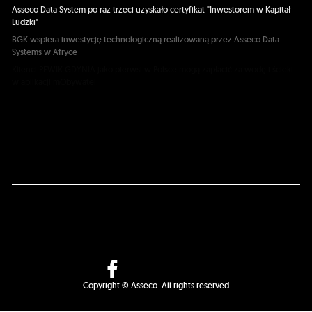
Asseco Data System po raz trzeci uzyskało certyfikat "Inwestorem w Kapitał
Ludzki"
BGK wspiera inwestycję technologiczną realizowaną przez Asseco Data
Systems w Afryce
Klienci PEWIK GDYNIA jako pierwsi w Polsce mogą zapłacić za wodę i ścieki
w aplikacji mObywatel
Pekao Leasing: zdalne zawarcie umowy leasingowej dzięki rozwiązaniom
Asseco
Nowy wymiar nauki anatomii na uczelniach: aplikacja myBody VR od Asseco
Copyright © Asseco. All rights reserved