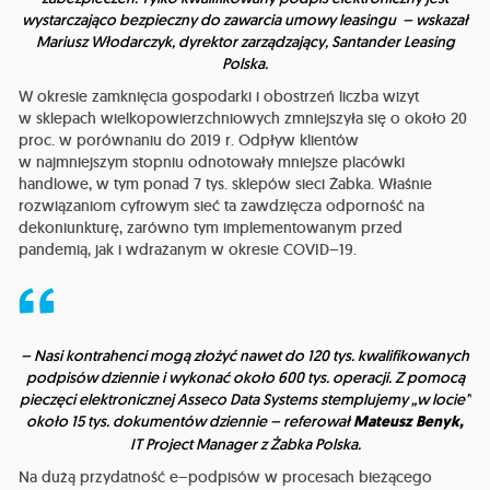
wystarczająco bezpieczny do zawarcia umowy leasingu – wskazał
Mariusz Włodarczyk, dyrektor zarządzający, Santander Leasing
Polska.
W okresie zamknięcia gospodarki i obostrzeń liczba wizyt
w sklepach wielkopowierzchniowych zmniejszyła się o około 20
proc. w porównaniu do 2019 r. Odpływ klientów
w najmniejszym stopniu odnotowały mniejsze placówki
handlowe, w tym ponad 7 tys. sklepów sieci Żabka. Właśnie
rozwiązaniom cyfrowym sieć ta zawdzięcza odporność na
dekoniunkturę, zarówno tym implementowanym przed
pandemią, jak i wdrażanym w okresie COVID–19.
– Nasi kontrahenci mogą złożyć nawet do 120 tys. kwalifikowanych
podpisów dziennie i wykonać około 600 tys. operacji. Z pomocą
pieczęci elektronicznej Asseco Data Systems stemplujemy „w locie”
około 15 tys. dokumentów dziennie – referował
Mateusz Benyk,
IT Project Manager z Żabka Polska.
Na dużą przydatność e–podpisów w procesach bieżącego