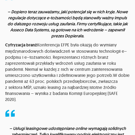
– Dopiero teraz zauważamy, jaki potencjał się w nich kryje. Nowe
regulacje dotyczące e-tożsamości będą stanowiły ważny impuls
do dalszego rozwoju usług zaufania. Firmy certyfikujące, takie jak
Asseco Data Systems, są gotowe na ich wdrożenie – zapewnił
prezes Dopierała.
Cyfryzacja branż
Konferencja EFPE była okazją do wymiany
międzynarodowych doświadczeń w stosowaniu technologii e–
podpisu i e–tożsamości. Reprezentanci różnych branż
zaprezentowali przykłady wdrożeń usług zaufania w roku
pandemii. Niemal w każdej z nich w centrum zainteresowania
umieszczono użytkownika i zdefiniowanie jego potrzeb.W dobie
pandemii aż 63 proc. polskich przedsiębiorców, zwłaszcza
z sektora MŚP, uznało leasing za najbardziej istotne źródło
finansowania – wynika z badania Komisji Europejskiej (SAFE
2020).
– Usługi leasingowe udostępniane online wymagają solidnych
zabezpieczeń. Tylko kwalifikowany podpis elektroniczny jest