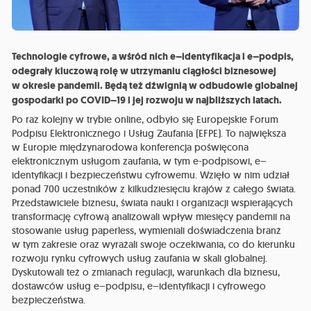
Technologie cyfrowe, a wśród nich e–identyfikacja i e–podpis,
odegrały kluczową rolę w utrzymaniu ciągłości biznesowej
w okresie pandemii. Będą też dźwignią w odbudowie globalnej
gospodarki po COVID–19 i jej rozwoju w najbliższych latach.
Po raz kolejny w trybie online, odbyło się Europejskie Forum
Podpisu Elektronicznego i Usług Zaufania (EFPE). To największa
w Europie międzynarodowa konferencja poświęcona
elektronicznym usługom zaufania, w tym e-podpisowi, e–
identyfikacji i bezpieczeństwu cyfrowemu. Wzięło w nim udział
ponad 700 uczestników z kilkudziesięciu krajów z całego świata.
Przedstawiciele biznesu, świata nauki i organizacji wspierających
transformację cyfrową analizowali wpływ miesięcy pandemii na
stosowanie usług paperless, wymieniali doświadczenia branż
w tym zakresie oraz wyrażali swoje oczekiwania, co do kierunku
rozwoju rynku cyfrowych usług zaufania w skali globalnej.
Dyskutowali też o zmianach regulacji, warunkach dla biznesu,
dostawców usług e–podpisu, e–identyfikacji i cyfrowego
bezpieczeństwa.