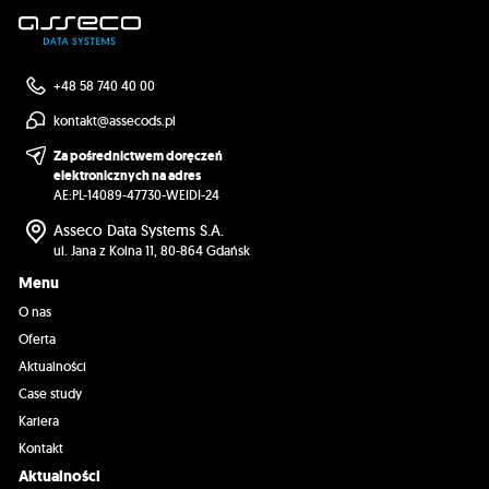
+48 58 740 40 00
kontakt@assecods.pl
Za pośrednictwem doręczeń
elektronicznych na adres
AE:PL-14089-47730-WEIDI-24
Asseco Data Systems S.A.
ul. Jana z Kolna 11, 80-864 Gdańsk
Menu
O nas
Oferta
Aktualności
Case study
Kariera
Kontakt
Aktualności