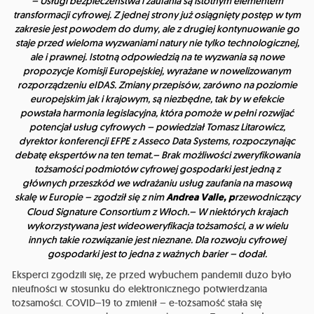
– Usługi bezpieczeństwa i zaufania są istotnym elementem
transformacji cyfrowej. Z jednej strony już osiągnięty postęp w tym
zakresie jest powodem do dumy, ale z drugiej kontynuowanie go
staje przed wieloma wyzwaniami natury nie tylko technologicznej,
ale i prawnej. Istotną odpowiedzią na te wyzwania są nowe
propozycje Komisji Europejskiej, wyrażane w nowelizowanym
rozporządzeniu eIDAS. Zmiany przepisów, zarówno na poziomie
europejskim jak i krajowym, są niezbędne, tak by w efekcie
powstała harmonia legislacyjna, która pomoże w pełni rozwijać
potencjał usług cyfrowych – powiedział Tomasz Litarowicz,
dyrektor konferencji EFPE z Asseco Data Systems, rozpoczynając
debatę ekspertów na ten temat.– Brak możliwości zweryfikowania
tożsamości podmiotów cyfrowej gospodarki jest jedną z
głównych przeszkód we wdrażaniu usług zaufania na masową
skalę w Europie – zgodził się z nim
Andrea Valle, p
rzewodniczący
Cloud Signature Consortium z Włoch.– W niektórych krajach
wykorzystywana jest wideoweryfikacja tożsamości, a w wielu
innych takie rozwiązanie jest nieznane. Dla rozwoju cyfrowej
gospodarki jest to jedna z ważnych barier – dodał.
Eksperci zgodzili się, że przed wybuchem pandemii dużo było
nieufności w stosunku do elektronicznego potwierdzania
tożsamości. COVID–19 to zmienił – e-tożsamość stała się