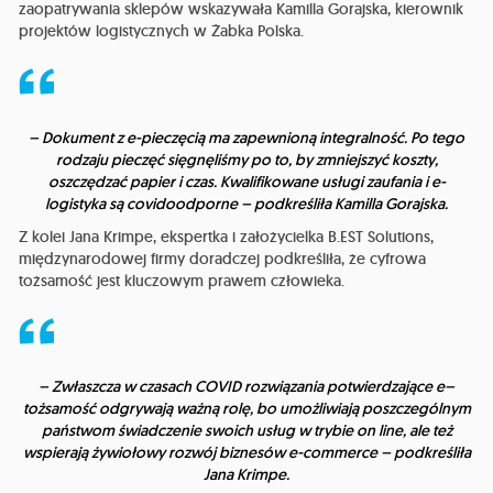
zaopatrywania sklepów wskazywała Kamilla Gorajska, kierownik
projektów logistycznych w Żabka Polska.
– Dokument z e-pieczęcią ma zapewnioną integralność. Po tego
rodzaju pieczęć sięgnęliśmy po to, by zmniejszyć koszty,
oszczędzać papier i czas. Kwalifikowane usługi zaufania i e-
logistyka są covidoodporne – podkreśliła Kamilla Gorajska.
Z kolei Jana Krimpe, ekspertka i założycielka B.EST Solutions,
międzynarodowej firmy doradczej podkreśliła, że cyfrowa
tożsamość jest kluczowym prawem człowieka.
– Zwłaszcza w czasach COVID rozwiązania potwierdzające e–
tożsamość odgrywają ważną rolę, bo umożliwiają poszczególnym
państwom świadczenie swoich usług w trybie on line, ale też
wspierają żywiołowy rozwój biznesów e-commerce – podkreśliła
Jana Krimpe.