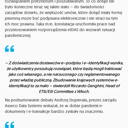
rozwiązaniem potrzebnym i poszukiwanym. To co dotąd nie
było konieczne teraz się takim stało – do świadomości
zarządów dotarło, że większość umów, które dotąd miały formę
pisemną może być podpisana elektronicznie i nie straci na tym
ich moc prawna. Taka m.in. konstatacja uruchomiła prace nad
przystosowaniem rozporządzenia eIDAS do wyzwań sytuacji
pandemicznej.
– Z doświadczenia dostawców e–podpisu i e–identyfikacji wynika,
że użytkownicy poszukują rozwiązań, które będą mogli traktować
jako coś własnego, a nie narzuconego czy reglamentowanego
przez władzę publiczną. Zbudowanie krajowych systemów e-
identyfikacji to za mało – stwierdził Riccardo Genghini, Head of
ETSI/ESI Committee z Włoch.
Na podsumowanie debaty Andrzej Dopierała, prezes zarządu
Asseco Data Systems wskazał, że w dobie pandemii e-
dokumenty i e-transakcje bardzo zyskały na znaczeniu.