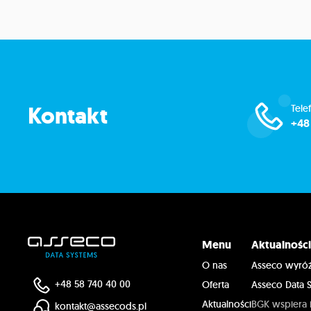
Kontakt
Tele
+48
Menu
Aktualnośc
O nas
Asseco wyróż
+48 58 740 40 00
Oferta
Asseco Data S
Aktualności
BGK wspiera 
kontakt@assecods.pl