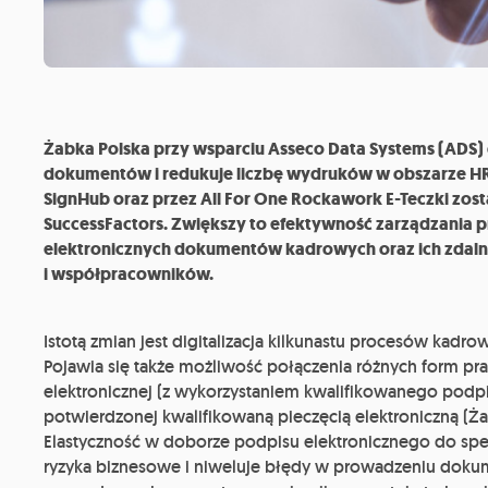
Żabka Polska przy wsparciu Asseco Data Systems (ADS) 
dokumentów i redukuje liczbę wydruków w obszarze HR
SignHub oraz przez All For One Rockawork E-Teczki zos
SuccessFactors. Zwiększy to efektywność zarządzania p
elektronicznych dokumentów kadrowych oraz ich zdal
i współpracowników.
Istotą zmian jest digitalizacja kilkunastu procesów kadr
Pojawia się także możliwość połączenia różnych form p
elektronicznej (z wykorzystaniem kwalifikowanego podp
potwierdzonej kwalifikowaną pieczęcią elektroniczną 
Elastyczność w doborze podpisu elektronicznego do spe
ryzyka biznesowe i niweluje błędy w prowadzeniu dokum