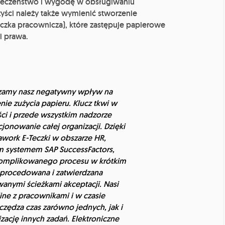
pieczeństwo i wygodę w obsługiwaniu
yści należy także wymienić stworzenie
zka pracownicza), które zastępuje papierowe
i prawa.
czamy nasz negatywny wpływ na
ie zużycia papieru. Klucz tkwi w
ci i przede wszystkim nadzorze
onowanie całej organizacji. Dzięki
work E-Teczki w obszarze HR,
 systemem SAP SuccessFactors,
komplikowanego procesu w krótkim
 procedowana i zatwierdzana
anymi ścieżkami akceptacji. Nasi
ne z pracownikami i w czasie
zędza czas zarówno jednych, jak i
zację innych zadań. Elektroniczne