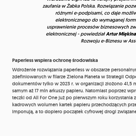
zaufania w Żabka Polska. Rozwiązanie po
różnymi e-podpisami, co daje możli
elektronicznego do wymaganej formy 
usprawnienie procesów biznesowych zwi
elektronicznej - powiedział
Artur Miękina
Rozwoju e-Biznesu w Ass
Paperless wspiera ochronę środowiska
Wdrożenie rozwiązania paperless w obszarze personalnym
zdefiniowanych w filarze Zielona Planeta w Strategii Odpo
dokumentów tylko w 2023 r. w organizacji złożono 41,5
samym aż 17 mln arkuszy papieru. Natomiast poprzez wp
teczki od All For One już po pierwszym roku korzystan
kadrowych wolumen kartek papieru przechodzących przez 
imponują, a to dopiero początek cyfrowej drogi związanej