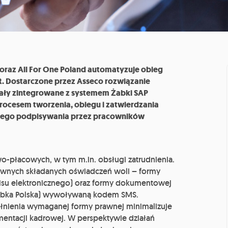
oraz All For One Poland automatyzuje obieg
. Dostarczone przez Asseco rozwiązanie
tały zintegrowane z systemem Żabki SAP
rocesem tworzenia, obiegu i zatwierdzania
nego podpisywania przez pracowników
owo-płacowych, w tym m.in. obsługi zatrudnienia.
rawnych składanych oświadczeń woli – formy
isu elektronicznego) oraz formy dokumentowej
(Żabka Polska) wywoływaną kodem SMS.
łnienia wymaganej formy prawnej minimalizuje
entacji kadrowej. W perspektywie działań