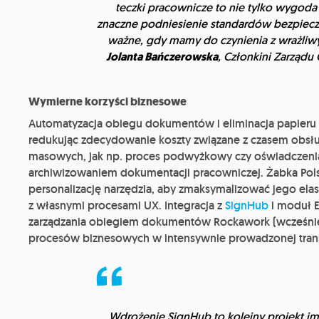
teczki pracownicze to nie tylko wygoda 
znaczne podniesienie standardów bezpiecze
ważne, gdy mamy do czynienia z wrażl
Jolanta Bańczerowska
, Członkini Zarządu
Wymierne korzyści biznesowe
Automatyzacja obiegu dokumentów i eliminacja papieru 
redukując zdecydowanie koszty związane z czasem obsł
masowych, jak np. proces podwyżkowy czy oświadczenia
archiwizowaniem dokumentacji pracowniczej. Żabka Pol
personalizację narzędzia, aby zmaksymalizować jego elas
z własnymi procesami UX. Integracja z
SignHub
i moduł E
zarządzania obiegiem dokumentów Rockawork (wcześniej A
procesów biznesowych w intensywnie prowadzonej trans
Wdrożenie SignHub to kolejny projekt i