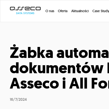
O nas
Oferta
Aktualności
Case Stud
Żabka automa
dokumentów H
Asseco i All F
16/7/2024