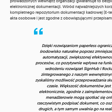
prowadzonych wewnątrz organizacji gwarantuje to bez
elektronicznej dokumentacji. Wśród najważniejszych korz
kompletnego repozytorium dokumentacji kadrowej (E-tec
akta osobowe i jest zgodne z obowiązującymi przepisam
Dzięki rozwiązaniom paperless ograni
środowisko naturalne poprzez zmniejszen
automatyzacji, zwiększonej efektywnoś
procesów, co pozytywnie wpływa na funkcj
wdrożeniu rozwiązań SignHub i Rocka
zintegrowanego z naszym wewnętrznym
zyskaliśmy możliwość przeprowadzania s
czasie. Większość dokumentów jest
elektronicznie, zgodnie z zaimplementow
menadżerowie mogą spotkać się onli
rzeczywistym podpisać dokument, co oszc
drugich, a tym samym uwalnia go na reali