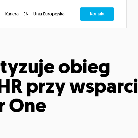
y
Kariera
EN
Unia Europejska
Kontakt
tyzuje obieg
R przy wsparc
or One