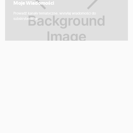
Moje Wiadomości
Prowadź kanały tematyczne, wysyłaj wiadomości do
subskrybentów.
Wsparcie społeczne
Zapewnij możliwość zamieszczania ogłoszeń i ułatwiaj uzyskanie
pomocy.